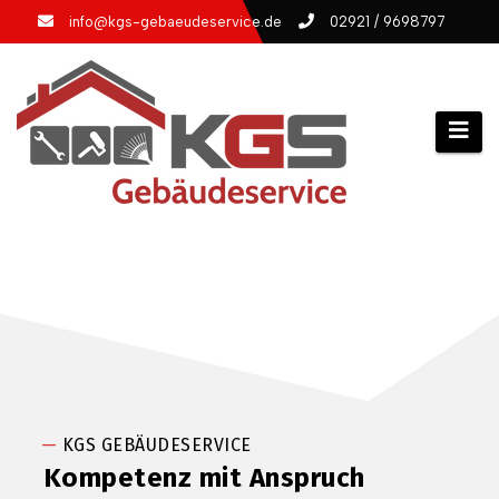
info@kgs-gebaeudeservice.de
02921 / 9698797
—
KGS GEBÄUDESERVICE
Kompetenz mit Anspruch